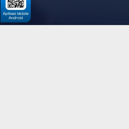
Jadwal bank
Kalkula
VISABET88 AGEN SLO
VISABET88 SLOTS | VISABET88 ESPORT | V
VISABET88 TANGKAS | VISABET88 TOGEL | VI
REFERRAL |
Agen Taruhan Online
&
Situs Judi
indonesia. Dengan hanya mempunyai 1 Usernam
mulai dari Slot, live casino, game tangkas, idnl