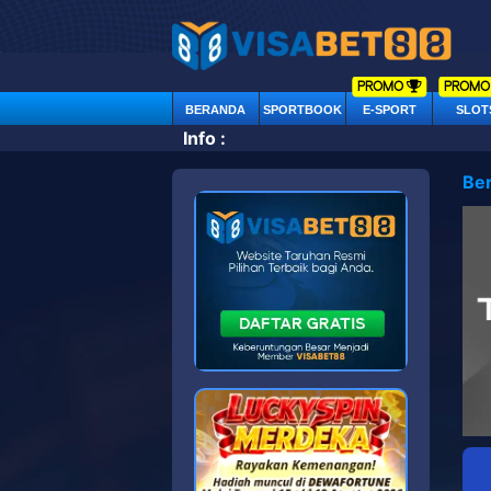
PROMO
PROM
BERANDA
SPORTBOOK
E-SPORT
SLOT
Info :
Visab
Be