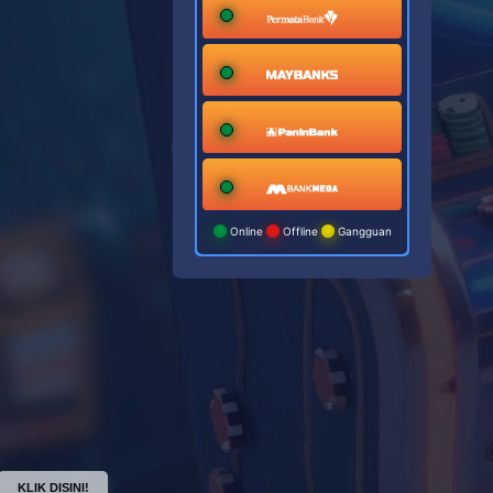
Online
Offline
Gangguan
KLIK DISINI!