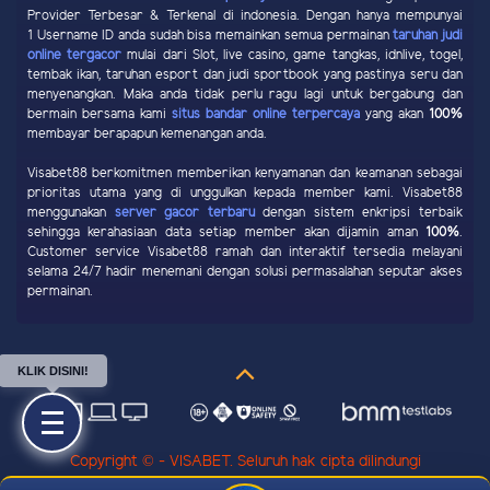
Provider Terbesar & Terkenal di indonesia. Dengan hanya mempunyai
1 Username ID anda sudah bisa memainkan semua permainan
taruhan judi
online tergacor
mulai dari Slot, live casino, game tangkas, idnlive, togel,
tembak ikan, taruhan esport dan judi sportbook yang pastinya seru dan
menyenangkan. Maka anda tidak perlu ragu lagi untuk bergabung dan
bermain bersama kami
situs bandar online terpercaya
yang akan
100%
membayar berapapun kemenangan anda.
Visabet88 berkomitmen memberikan kenyamanan dan keamanan sebagai
prioritas utama yang di unggulkan kepada member kami. Visabet88
menggunakan
server gacor terbaru
dengan sistem enkripsi terbaik
sehingga kerahasiaan data setiap member akan dijamin aman
100%
.
Customer service Visabet88 ramah dan interaktif tersedia melayani
selama 24/7 hadir menemani dengan solusi permasalahan seputar akses
permainan.
KLIK DISINI!
Copyright © - VISABET. Seluruh hak cipta dilindungi