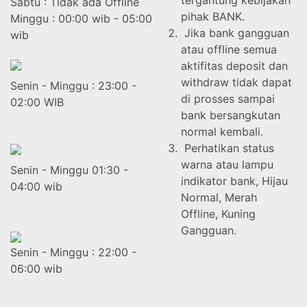
tergantung kebijakan
Sabtu : Tidak ada Offline
pihak BANK.
Minggu : 00:00 wib - 05:00
Jika bank gangguan
wib
atau offline semua
aktifitas deposit dan
withdraw tidak dapat
Senin - Minggu : 23:00 -
di prosses sampai
02:00 WIB
bank bersangkutan
normal kembali.
Perhatikan status
warna atau lampu
Senin - Minggu 01:30 -
indikator bank, Hijau
04:00 wib
Normal, Merah
Offline, Kuning
Gangguan.
Senin - Minggu : 22:00 -
06:00 wib